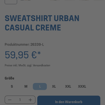
SWEATSHIRT URBAN
CASUAL CREME
Produktnummer:
26339-L
59,95 €*
Preise inkl. MwSt. zzgl. Versandkosten
auswählen
Größe
S
M
L
XL
XXL
XXXL
Produkt Anzahl: Gib den gewünschten Wert ein od
In den Warenkorb