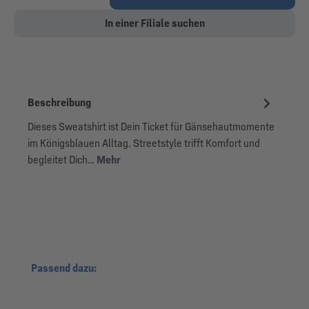
In einer Filiale suchen
Beschreibung
Dieses Sweatshirt ist Dein Ticket für Gänsehautmomente
im Königsblauen Alltag. Streetstyle trifft Komfort und
begleitet Dich…
Mehr
Produktgalerie überspringen
Passend dazu: