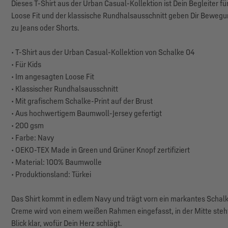
Dieses T-Shirt aus der Urban Casual-Kollektion ist Dein Begleiter f
Loose Fit und der klassische Rundhalsausschnitt geben Dir Bewegun
zu Jeans oder Shorts.
• T-Shirt aus der Urban Casual-Kollektion von Schalke 04
• Für Kids
• Im angesagten Loose Fit
• Klassischer Rundhalsausschnitt
• Mit grafischem Schalke-Print auf der Brust
• Aus hochwertigem Baumwoll-Jersey gefertigt
• 200 gsm
• Farbe: Navy
• OEKO-TEX Made in Green und Grüner Knopf zertifiziert
• Material: 100% Baumwolle
• Produktionsland: Türkei
Das Shirt kommt in edlem Navy und trägt vorn ein markantes Schalk
Creme wird von einem weißen Rahmen eingefasst, in der Mitte steh
Blick klar, wofür Dein Herz schlägt.