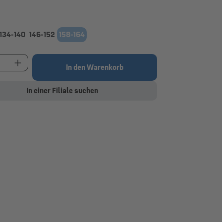
swählen
134-140
146-152
158-164
t Anzahl: Gib den gewünschten Wert ein oder be
In den Warenkorb
In einer Filiale suchen