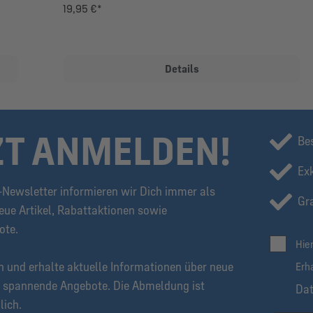
19,95 €*
Details
ZT ANMELDEN!
Be
Ex
Newsletter informieren wir Dich immer als
Gra
eue Artikel, Rabattaktionen sowie
ote.
Hie
n und erhalte aktuelle Informationen über neue
Erh
 spannende Angebote. Die Abmeldung ist
Da
lich.