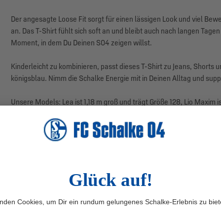
Der angesagte Loose Fit sorgt für einen lässigen Look und viel Bew
an. Das T-Shirt fühlt sich soft an und bleibt auch nach langen Tage
Moment, in dem Du Deinen S04 zeigen willst.
Kinderleicht zu kombinieren, passt dieses T-Shirt zu Jeans, Shorts
königsblau. Nimm die Schalke Energie mit in Deinen Alltag und supp
Unsere Models: Lea ist 1,18 m groß und trägt Größe 128, Lio Maxim is
Herstellerangaben: MBA-SOLUTIONS GmbH, Gierlichsstraße 26, 53