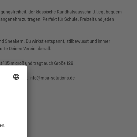
egungsfreiheit, der klassische Rundhalsausschnitt liegt bequem
n angenehm zu tragen. Perfekt für Schule, Freizeit und jeden
 und Sneakern. Du wirkst entspannt, stilbewusst und immer
orte Deinen Verein überall.
t 1,15 m groß und trägt auch Größe 128.
840 Troisdorf, info@mba-solutions.de