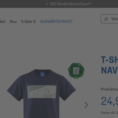
✓ 10€ Mindestbestellwert*
ikel
Neu
% Sale %
AUSWÄRTSTRIKOT
T-S
NAV
Produktn
24,
Preise inkl.