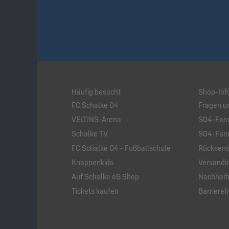
Häufig besucht
Shop-Inf
FC Schalke 04
Fragen u
VELTINS-Arena
S04-Fans
Schalke TV
S04-Fans
FC Schalke 04 - Fußballschule
Rücksend
Knappenkids
Versandi
Auf Schalke eG Shop
Nachhalti
Tickets kaufen
Barrierefr