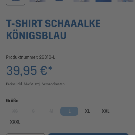
T-SHIRT SCHAAALKE
KÖNIGSBLAU
Produktnummer:
26310-L
39,95 €*
Preise inkl. MwSt. zzgl. Versandkosten
auswählen
Größe
XS
S
M
L
XL
XXL
(Diese Option ist zurzeit nicht verfügbar.)
(Diese Option ist zurzeit nicht verfügbar.)
(Diese Option ist zurzeit nicht verfügbar.)
XXXL