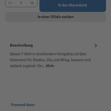
Produkt Anzahl: Gib den gewünschten Wert ein od
In den Warenkorb
In einer Filiale suchen
Beschreibung
Dieses T-Shirt in strahlendem Königsblau ist Dein
Statement für Stadion, City und Alltag, bequem und
stylisch zugleich. Der…
Mehr
Produktgalerie überspringen
Passend dazu: