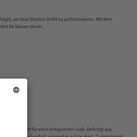
hlight, um Dein Stadion-Outfit zu perfektionieren. Mit dem
ment für Deinen Verein.
dhalsausschnitt für einen entspannten Look. Gefertigt aus
weich, bequem und einfach angenehm auf der Haut. Zudem kannst