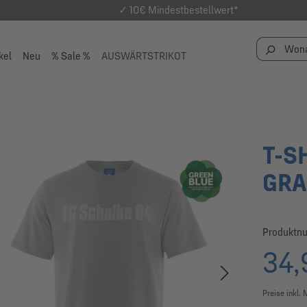
✓ 10€ Mindestbestellwert*
kel
Neu
% Sale %
AUSWÄRTSTRIKOT
T-S
GR
Produktn
34,
Preise inkl.