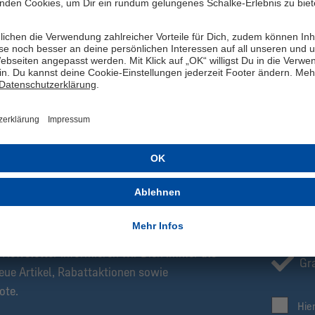
Du es mit gutem Gewissen tragen, denn es ist nach den Standards O
Egal, ob Du beim nächsten Heimspiel im Stadion bist oder einfach 
möchtest – dieses T-Shirt ist Dein idealer Begleiter. Also, schnapp 
Herz schlägt!
Herstellerangaben: MBA-SOLUTIONS GmbH, Gierlichsstraße 26, 53
ZT ANMELDEN!
Be
Ex
Newsletter informieren wir Dich immer als
Gra
eue Artikel, Rabattaktionen sowie
ote.
Hie