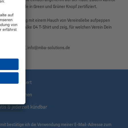
EKO-TEX Made in Green und Grüner Knopf zertifiziert.
nur Deinen Alltag mit einem Hauch von Vereinsliebe aufpeppen
Dir Dein FC Schalke 04 T-Shirt und zeig, für welchen Verein Dein
840 Troisdorf, info@mba-solutions.de
stens informiert
klusive Aktionen
tis & jederzeit kündbar
rmit bestätige ich die Verwendung meiner E-Mail-Adresse zum