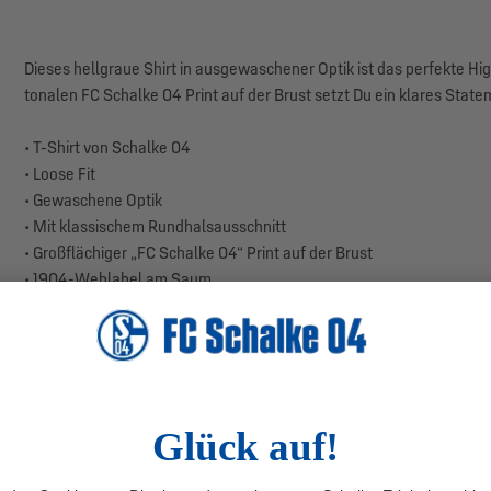
Dieses hellgraue Shirt in ausgewaschener Optik ist das perfekte Hig
tonalen FC Schalke 04 Print auf der Brust setzt Du ein klares State
• T-Shirt von Schalke 04
• Loose Fit
• Gewaschene Optik
• Mit klassischem Rundhalsausschnitt
• Großflächiger „FC Schalke 04“ Print auf der Brust
• 1904-Weblabel am Saum
• Aus hochwertiger Baumwoll-Ware gefertigt
• Farbe: Grau
• OEKO-TEX Made in Green und Grüner Knopf zertifiziert
• Material: 100% Baumwolle
• Produktionsland: Türkei
Das T-Shirt kommt in einem lässig modernen Fit und sorgt dank Run
hochwertiger Baumwolle, bietet es Dir ein ideales Tragegefühl – 