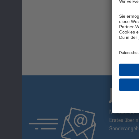
JET
Mit dem S04-
Erstes über n
Sonderangeb