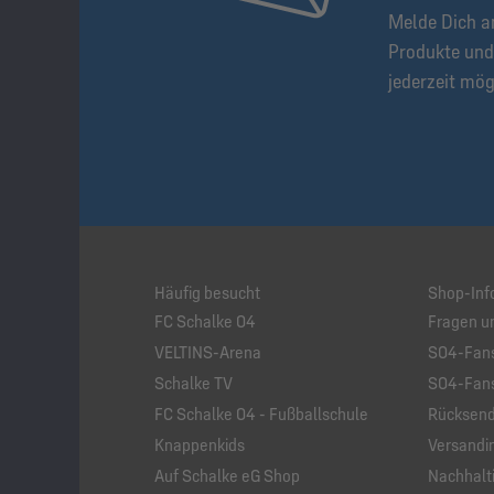
Melde Dich a
Produkte und
jederzeit mög
Häufig besucht
Shop-Inf
FC Schalke 04
Fragen u
VELTINS-Arena
S04-Fans
Schalke TV
S04-Fans
FC Schalke 04 - Fußballschule
Rücksend
Knappenkids
Versandi
Auf Schalke eG Shop
Nachhalti