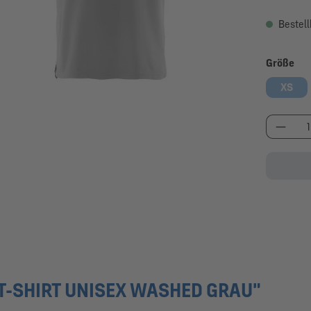
Bestell
au
Größe
XS
Produk
-SHIRT UNISEX WASHED GRAU"