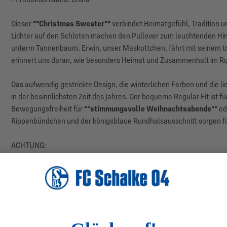
Dieser
**Christmas Sweater**
verbindet Heimatgefühl, Tradition u
Lichter auf den Schloten machen den Pullover zum leuchtenden Hing
unterm Tannenbaum. Erwin, unser Maskottchen, fährt mit seinem tre
erinnert uns daran, wie besonders Heimat und Zusammenhalt im Ru
Das aufwendig gestrickte Design, die winterlichen Farben und die l
in der besinnlichsten Zeit des Jahres. Der bequeme Regular Fit ist
Bewegungsfreiheit für
**stimmungsvolle Weihnachtsabende**
od
Rippenbündchen und der königsblaue Rundhalsausschnitt sorgen fü
ACHTUNG:
Vor dem Waschen die Batterie samt Vorrichtung von den Kabeln entf
laufen immer weiter. Die Batterie ist leicht auswechselbar, damit 
Deinem königsblauen Fest!
Herstellerangaben: Jule Sweaters ApS, Hermodsvej 18B, DK-8230 Å