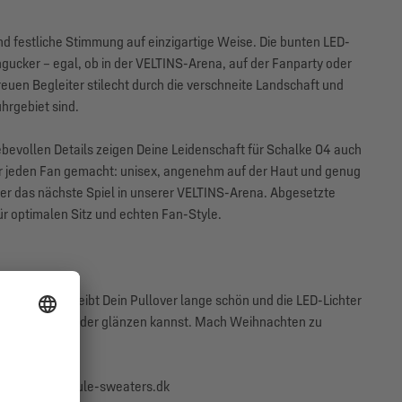
nd festliche Stimmung auf einzigartige Weise. Die bunten LED-
ucker – egal, ob in der VELTINS-Arena, auf der Fanparty oder
uen Begleiter stilecht durch die verschneite Landschaft und
hrgebiet sind.
iebevollen Details zeigen Deine Leidenschaft für Schalke 04 auch
 für jeden Fan gemacht: unisex, angenehm auf der Haut und genug
er das nächste Spiel in unserer VELTINS-Arena. Abgesetzte
r optimalen Sitz und echten Fan-Style.
ernen – so bleibt Dein Pullover lange schön und die LED-Lichter
Du jedes Jahr wieder glänzen kannst. Mach Weihnachten zu
byhøj, info@jule-sweaters.dk