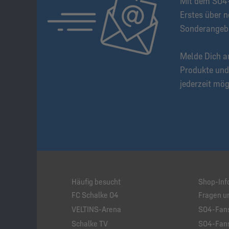
Mit dem S04-
Erstes über n
Sonderangeb
Melde Dich a
Produkte und
jederzeit mög
Häufig besucht
Shop-Inf
FC Schalke 04
Fragen u
VELTINS-Arena
S04-Fans
Schalke TV
S04-Fans