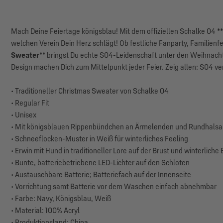
Mach Deine Feiertage königsblau! Mit dem offiziellen Schalke 04
*
welchen Verein Dein Herz schlägt! Ob festliche Fanparty, Familien
Sweater**
bringst Du echte S04-Leidenschaft unter den Weihnacht
Design machen Dich zum Mittelpunkt jeder Feier. Zeig allen: S04 v
• Traditioneller Christmas Sweater von Schalke 04
• Regular Fit
• Unisex
• Mit königsblauen Rippenbündchen an Ärmelenden und Rundhalsa
• Schneeflocken-Muster in Weiß für winterliches Feeling
• Erwin mit Hund in traditioneller Lore auf der Brust und winterlic
• Bunte, batteriebetriebene LED-Lichter auf den Schloten
• Austauschbare Batterie; Batteriefach auf der Innenseite
• Vorrichtung samt Batterie vor dem Waschen einfach abnehmbar
• Farbe: Navy, Königsblau, Weiß
• Material: 100% Acryl
• Produktionsland: China