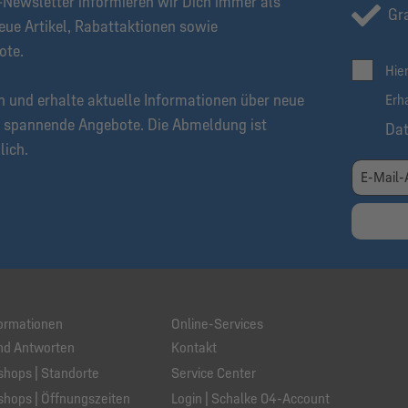
Newsletter informieren wir Dich immer als
Gra
eue Artikel, Rabattaktionen sowie
ote.
Hie
n und erhalte aktuelle Informationen über neue
Erh
 spannende Angebote. Die Abmeldung ist
Da
lich.
ormationen
Online-Services
nd Antworten
Kontakt
hops | Standorte
Service Center
hops | Öffnungszeiten
Login | Schalke 04-Account