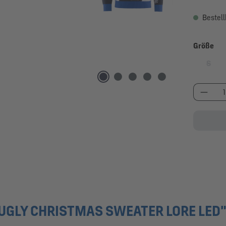
Bestell
au
Größe
S
(Diese
Produk
GLY CHRISTMAS SWEATER LORE LED