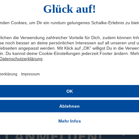
• Produktionsland: Portugal
Produziert haben wir unseren Zip Up-Hoodie zu fairen Bedingungen 
Aufgrund unserer Kohlewaschung kommt es von Teil zu Teil zu indi
jeden Hoodie zu einem Unikat.
PFLEGEHINWEIS:
Für eine besonders langanhaltende Produktqualität: Bitte keine bl
Hinweise findest Du auf dem Pflegelabel in der Kapuzen-Jacke.
Herstellerangaben: Grubenhelden GmbH, Maria-Theresien-Str. 1,
ZT ANMELDEN!
Be