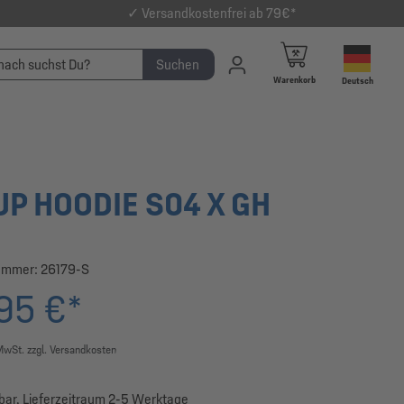
✓ Versandkostenfrei ab 79€*
Suchen
Warenkorb
Deutsch
 UP HOODIE S04 X GH
ummer:
26179-S
95 €*
 MwSt. zzgl. Versandkosten
bar, Lieferzeitraum 2-5 Werktage