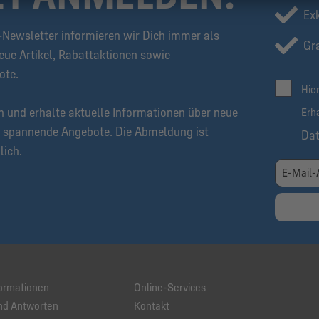
Ex
Newsletter informieren wir Dich immer als
Gra
eue Artikel, Rabattaktionen sowie
ote.
Hie
n und erhalte aktuelle Informationen über neue
Erh
 spannende Angebote. Die Abmeldung ist
Da
lich.
ormationen
Online-Services
nd Antworten
Kontakt