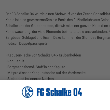
Der FC Schalke 04 wurde einen Steinwurf von der Zeche Consolida
Kohle ist also gewissermaßen die Basis des Fußballclubs aus Gels
Schalke und der Grubenhelden, die wir mit einer ganzen Kollektion 
Kohlewaschung, der viele Elemente beinhaltet, die uns verbinden. 
Bergbaus: Schlägel und Eisen. Dazu kommen der Stoff des Bergman
modisch Doppelpass spielen.
• Kapuzen-Jacke von Schalke 04 x Grubenhelden
• Regular Fit
• Bergmannshemd-Stoff in der Kapuze
• Mit praktischer Kängurutasche auf der Vorderseite
• Steigerlied im inneren Nacken
• Necktape aus Bergmannshemd-Stoff
• Tonaler Schlägel & Eisen-Stick auf der Herzseite
• S04 x GH Loop-Label am Saum
• Farbe: Anthrazit
• Material: 100 % Baumwolle