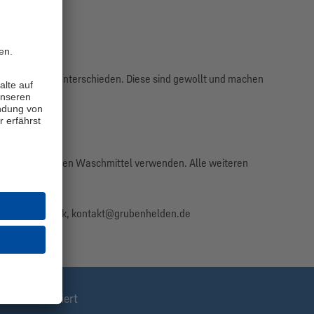
in Portugal.
viduellen Farbunterschieden. Diese sind gewollt und machen
eichmittelhaltigen Waschmittel verwenden. Alle weiteren
 45964 Gladbeck, kontakt@grubenhelden.de
stens informiert