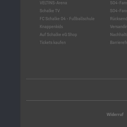
VELTINS-Arena
S04-Fans
Schalke TV
S04-Fans
FC Schalke 04 - Fußballschule
Rücksend
Knappenkids
Versandi
Auf Schalke eG Shop
Nachhalti
Tickets kaufen
Barrierefr
Widerruf