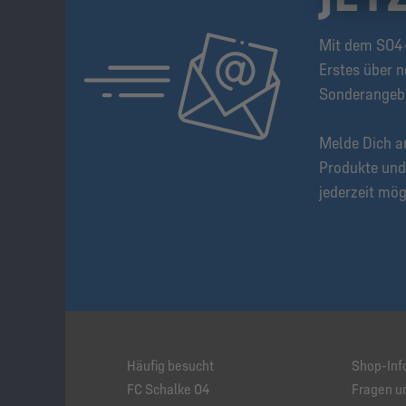
Mit dem S04-
Erstes über n
Sonderangeb
Melde Dich a
Produkte und
jederzeit mög
Häufig besucht
Shop-Inf
FC Schalke 04
Fragen u