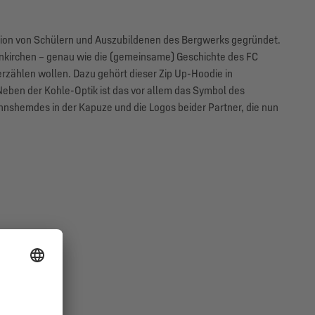
tion von Schülern und Auszubildenen des Bergwerks gegründet.
enkirchen – genau wie die (gemeinsame) Geschichte des FC
erzählen wollen. Dazu gehört dieser Zip Up-Hoodie in
Neben der Kohle-Optik ist das vor allem das Symbol des
nshemdes in der Kapuze und die Logos beider Partner, die nun