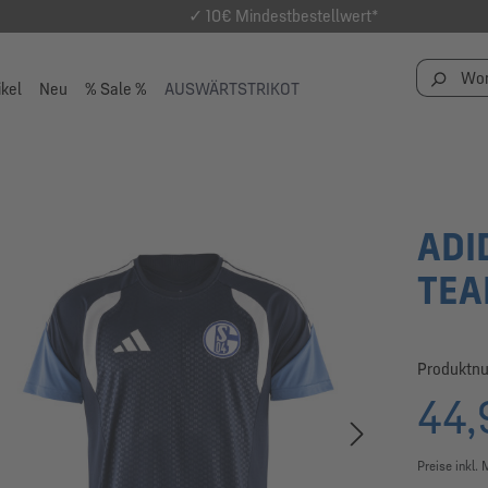
✓ 10€ Mindestbestellwert*
ikel
Neu
% Sale %
AUSWÄRTSTRIKOT
ADI
TEA
Produktn
44,
Preise inkl.