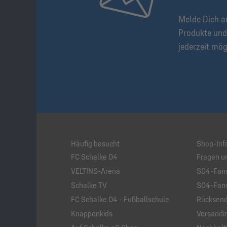
Melde Dich a
Produkte und
jederzeit mög
Häufig besucht
Shop-Inf
FC Schalke 04
Fragen u
VELTINS-Arena
S04-Fans
Schalke TV
S04-Fans
FC Schalke 04 - Fußballschule
Rücksend
Knappenkids
Versandi