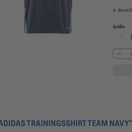
Bestell
au
Größe
S
(Diese
Produk
DIDAS TRAININGSSHIRT TEAM NAVY