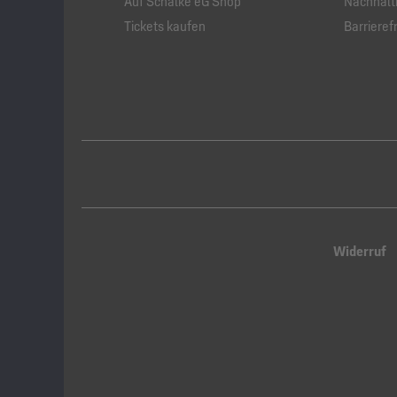
Auf Schalke eG Shop
Nachhalti
Tickets kaufen
Barrierefr
Widerruf