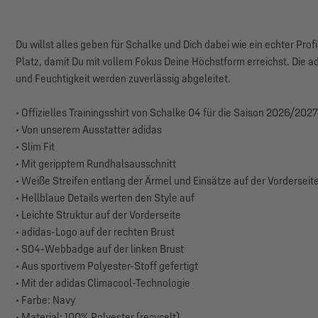
Du willst alles geben für Schalke und Dich dabei wie ein echter Pro
Platz, damit Du mit vollem Fokus Deine Höchstform erreichst. Die
und Feuchtigkeit werden zuverlässig abgeleitet.
• Offizielles Trainingsshirt von Schalke 04 für die Saison 2026/2027
• Von unserem Ausstatter adidas
• Slim Fit
• Mit geripptem Rundhalsausschnitt
• Weiße Streifen entlang der Ärmel und Einsätze auf der Vorderseit
• Hellblaue Details werten den Style auf
• Leichte Struktur auf der Vorderseite
• adidas-Logo auf der rechten Brust
• S04-Webbadge auf der linken Brust
• Aus sportivem Polyester-Stoff gefertigt
• Mit der adidas Climacool-Technologie
• Farbe: Navy
• Material: 100% Polyester (recycelt)