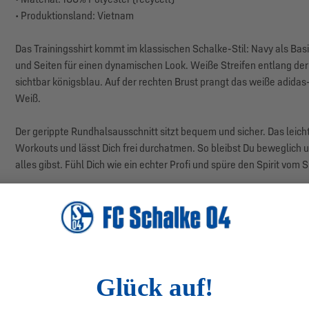
• Produktionsland: Vietnam
Das Trainingsshirt kommt im klassischen Schalke-Stil: Navy als Basi
und Seiten für einen dynamischen Look. Weiße Streifen entlang der
sichtbar königsblau. Auf der rechten Brust prangt das weiße adidas
Weiß.
Der gerippte Rundhalsausschnitt sitzt bequem und sicher. Das leicht
Workouts und lässt Dich frei durchatmen. So bleibst Du beweglich 
alles gibst. Fühl Dich wie ein echter Profi und spüre den Spirit vom 
Auch abseits des Platzes passt das Trainingsshirt perfekt in Deine
Du im Handumdrehen einen sportlichen Look.
Herstellerangaben: adidas AG, Adi-Dassler-Str. 1, 91074 Herzogen