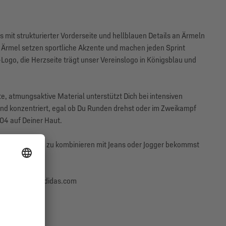
s mit strukturierter Vorderseite und hellblauen Details an Ärmeln
 Ärmel setzen sportliche Akzente und machen jeden Sprint
-Logo, die Herzseite trägt unser Vereinslogo in Königsblau und
e, atmungsaktive Material unterstützt Dich bei intensiven
und konzentriert, egal ob Du Runden drehst oder im Zweikampf
S04 auf Deiner Haut.
n Alltag. Einfach zu kombinieren mit Jeans oder Jogger bekommst
aurach, info@adidas.com