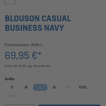
BLOUSON CASUAL
BUSINESS NAVY
Produktnummer:
26191-L
69,95 €*
Preise inkl. MwSt. zzgl. Versandkosten
auswählen
Größe
S
M
L
XL
XXL
XXXL
(Diese Option ist zurzeit nic
XXXXL
(Diese Option ist zurzeit nicht verfügbar.)