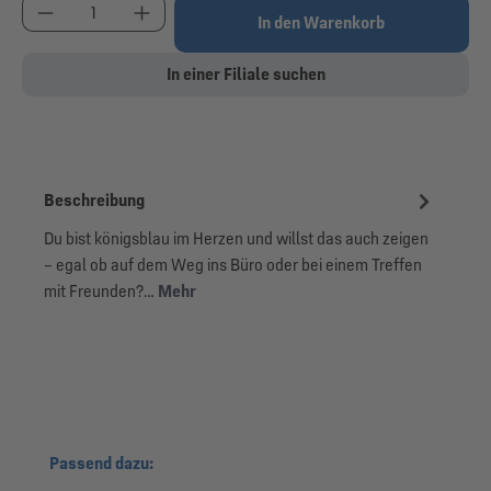
Produkt Anzahl: Gib den gewünschten Wert ein od
In den Warenkorb
In einer Filiale suchen
Beschreibung
Du bist königsblau im Herzen und willst das auch zeigen
– egal ob auf dem Weg ins Büro oder bei einem Treffen
mit Freunden?…
Mehr
Produktgalerie überspringen
Passend dazu: