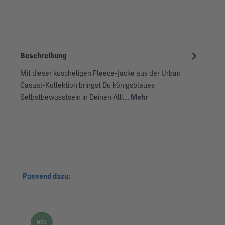
Beschreibung
Mit dieser kuscheligen Fleece-Jacke aus der Urban
Casual-Kollektion bringst Du königsblaues
Selbstbewusstsein in Deinen Allt…
Mehr
Produktgalerie überspringen
Passend dazu:
NEU