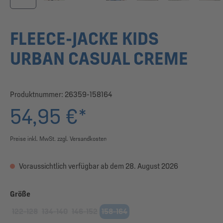
FLEECE-JACKE KIDS
URBAN CASUAL CREME
Produktnummer:
26359-158164
54,95 €*
Preise inkl. MwSt. zzgl. Versandkosten
Voraussichtlich verfügbar ab dem 28. August 2026
auswählen
Größe
122-128
134-140
146-152
158-164
(Diese Option ist zurzeit nicht verfügbar.)
(Diese Option ist zurzeit nicht verfügbar.)
(Diese Option ist zurzeit nicht verfügbar.)
(Diese Option ist zurzeit nicht verfügbar