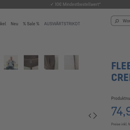
✓ 10€ Mindestbestellwert*
ikel
Neu
% Sale %
AUSWÄRTSTRIKOT
FLE
CR
Produktn
74,
Preise inkl.