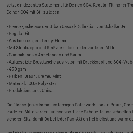
setzt ein dezentes Statement für Deinen S04. Regular Fit, hoher Tr
Deinen S04 mit Stil zu leben.
• Fleece-Jacke aus der Urban Casual-Kollektion von Schalke 04
• Regular Fit
• Aus kuscheligem Teddy-Fleece
• Mit Stehkragen und Reißverschluss in der vorderen Mitte
• Gummibund an Ärmelenden und Saum
• Aufgesetzte Brusttasche aus Nylon mit Druckknopf und S04-Web
• 450 gsm
• Farben: Braun, Creme, Mint
• Material: 100% Polyester
• Produktionsland: China
Die Fleece-Jacke kommt im lässigen Patchwork-Look in Braun, Crem
vorderen Mitte sorgen für eine sportliche Silhouette und schnell
sicheren Sitz, damit Du bei jeder Fan-Aktion frei bleibst und warm g