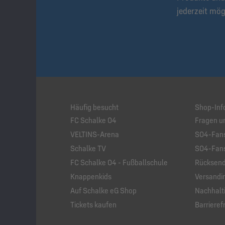
jederzeit mög
Häufig besucht
Shop-Inf
FC Schalke 04
Fragen u
VELTINS-Arena
S04-Fans
Schalke TV
S04-Fans
FC Schalke 04 - Fußballschule
Rücksend
Knappenkids
Versandi
Auf Schalke eG Shop
Nachhalti
Tickets kaufen
Barrierefr