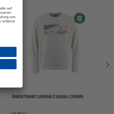
NEU
SWEATSHIRT URBAN CASUAL CREME
59,95 €*