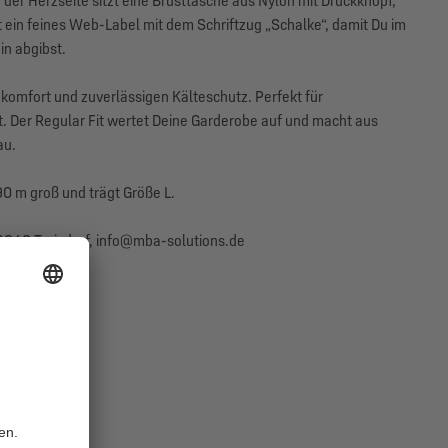
 der Herzseite sitzt eine Brusttasche aus Nylon mit Druckknopf,
 ein feines Web-Label mit dem Schriftzug „Schalke“, damit Du im
in abgibst.
komfort und zuverlässigen Kälteschutz. Perfekt für
. Der Regular Fit wertet Deine Garderobe auf und macht aus
au.
90 m groß und trägt Größe L.
840 Troisdorf, info@mba-solutions.de