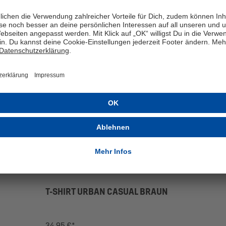
NEU
T-SHIRT URBAN CASUAL BRAUN
34,95 €*