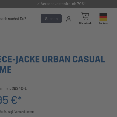
✓ Versandkostenfrei ab 79€*
Suchen
Warenkorb
Deutsch
ECE-JACKE URBAN CASUAL
EME
ummer:
26340-L
95 €*
 MwSt. zzgl. Versandkosten