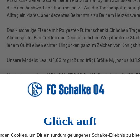
Praktische Seitentaschen bieten Platz für Handy und Schlüssel. Auf
die einen hochwertigen Kontrast setzt. Auf der Taschenpatte prangt
Alltag ein klares, aber dezentes Bekenntnis zu Deinem Herzensvere
Das kuschelige Fleece mit Polyester-Futter schenkt Dir hohen Trage
Abendspiele, Fan-Treffen und Deinen täglichen Weg durch die Stadt
jedem Outfit einen echten Hingucker, ganz im Zeichen von Königsbl
Unsere Models: Lea ist 1,83 m groß und trägt Größe M, Joshua ist 1,
Herstellerangaben: MBA-SOLUTIONS GmbH, Gierlichsstraße 26, 53