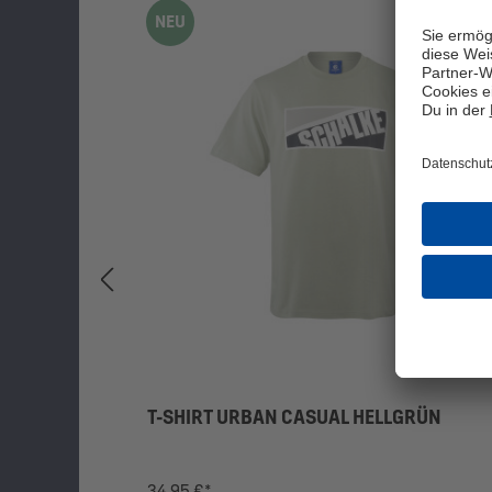
NEU
T-SHIRT URBAN CASUAL HELLGRÜN
34,95 €*