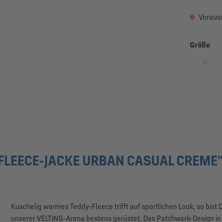
Vorauss
au
Größe
S
(Diese
LEECE-JACKE URBAN CASUAL CREME
Kuschelig warmes Teddy-Fleece trifft auf sportlichen Look, so bist
unserer VELTINS-Arena bestens gerüstet. Das Patchwork-Design in