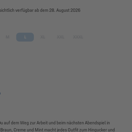
ichtlich verfügbar ab dem 28. August 2026
swählen
M
L
XL
XXL
XXXL
 Option ist zurzeit nicht verfügbar.)
(Diese Option ist zurzeit nicht verfügbar.)
(Diese Option ist zurzeit nicht verfügbar.)
(Diese Option ist zurzeit nicht verfügbar.)
(Diese Option ist zurzeit nicht verfügbar.)
(Diese Option ist zurzeit nicht ve
"
 Du auf dem Weg zur Arbeit und beim nächsten Abendspiel in
 Braun, Creme und Mint macht jedes Outfit zum Hingucker und