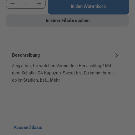
Produkt Anzahl: Gib den gewünschten Wert ein od
In den Warenkorb
In einer Filiale suchen
Beschreibung
Zeig allen, für welchen Verein Dein Herz schlägt! Mit
dem Schalke 04 Kapuzen-Sweat bist Du immer bereit –
ob im Stadion, bei…
Mehr
Produktgalerie überspringen
Passend dazu: