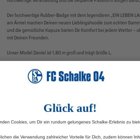
hochwertige Verarbeitung und die bequeme Passform sorgen dafür, 
Der hochwertige Rubber-Badge mit dem legendären „EIN LEBEN LANG
am Ärmel machen Deinen neuen Lieblingshoodie zum echten Sammler
und die gemütliche Kapuze bieten Dir Komfort bei jedem Wetter – o
mit Deinen Freunden.
Unser Model Daniel ist 1,80 m groß und trägt Größe L.
Herstellerangaben: Bestseller A/S, Fredsskovvej 5, 7330 Brande,