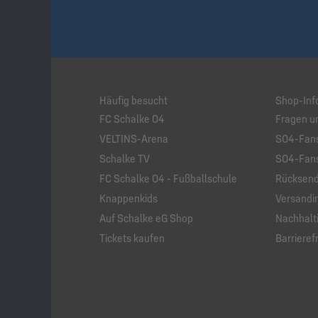
Häufig besucht
Shop-Inf
FC Schalke 04
Fragen u
VELTINS-Arena
S04-Fans
Schalke TV
S04-Fans
FC Schalke 04 - Fußballschule
Rücksend
Knappenkids
Versandi
Auf Schalke eG Shop
Nachhalti
Tickets kaufen
Barrierefr