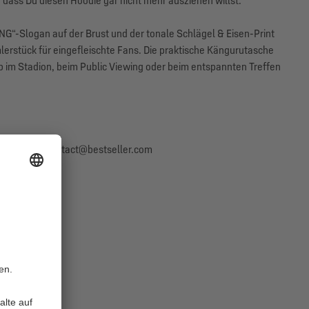
dass Du diesen Hoodie gar nicht mehr ausziehen willst.
“-Slogan auf der Brust und der tonale Schlägel & Eisen-Print
stück für eingefleischte Fans. Die praktische Kängurutasche
b im Stadion, beim Public Viewing oder beim entspannten Treffen
 Dänemark, contact@bestseller.com