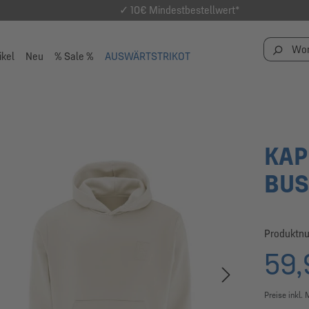
✓ 10€ Mindestbestellwert*
ikel
Neu
% Sale %
AUSWÄRTSTRIKOT
KAP
BUS
Produktn
59,
Preise inkl.