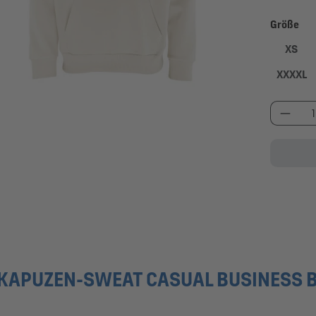
au
Größe
XS
XXXXL
Produk
KAPUZEN-SWEAT CASUAL BUSINESS B