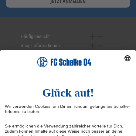
JETZT ANMELDEN
Häufig besucht
Shop-Informationen
Online-Services
Service-Hotline
Widerruf
Vertrag widerrufen
AGB
Cookie-Einstellungen
Datenschutzerklärung
Impressum