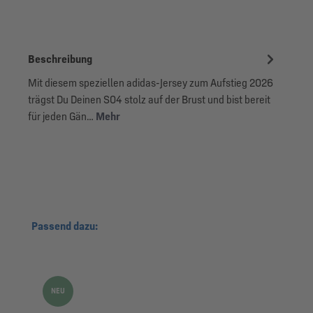
Beschreibung
Mit diesem speziellen adidas-Jersey zum Aufstieg 2026
trägst Du Deinen S04 stolz auf der Brust und bist bereit
für jeden Gän…
Mehr
Produktgalerie überspringen
Passend dazu:
NEU