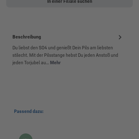
In einer Filiale suchen
Beschreibung
Du liebst den S04 und genießt Dein Pils am liebsten
stilecht. Mit der Pilsstange hebst Du jeden Anstoß und
jeden Torjubel au…
Mehr
Produktgalerie überspringen
Passend dazu: