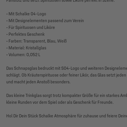
Fanstolz und setzt Spirituosen sowie Liköre perfekt in Szene.
• Mit Schalke 04-Logo
• Mit Designelementen passend zum Verein
• Für Spirituosen und Liköre
• Perfektes Geschenk
• Farben: Transparent, Blau, Weiß
• Material: Kristallglas
• Volumen: 0,052 L
Das Schnapsglas bedruckt mit S04-Logo und weiteren Designelemen
schlägt. Ob Kräuterspirituose oder feiner Likör, das Glas setzt jed
und macht jeden Anstoß besonders.
Das kleine Trinkglas sorgt trotz kompakter Größe für ein starkes Am
kleine Runden vor dem Spiel oder als Geschenk für Freunde.
Hol Dir Dein Stück Schalke Atmosphäre für zuhause und feiere Dein