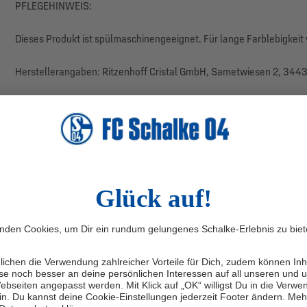
PFLEGEHINWEIS:
Dieses Produkt ist spülmaschinengeeignet. Für lange Farblebigke
Herstellerangaben: Ritzenhoff Cristal GmbH, Sametwiesen 2, 3443
NEU