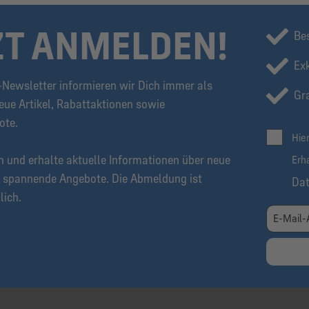
ZT ANMELDEN!
Be
Ex
Newsletter informieren wir Dich immer als
Gra
eue Artikel, Rabattaktionen sowie
ote.
Hie
n und erhalte aktuelle Informationen über neue
Erh
 spannende Angebote. Die Abmeldung ist
Da
lich.