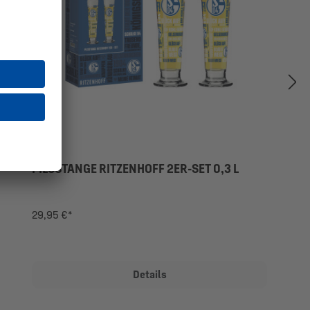
PILSSTANGE RITZENHOFF 2ER-SET 0,3 L
29,95 €*
Details