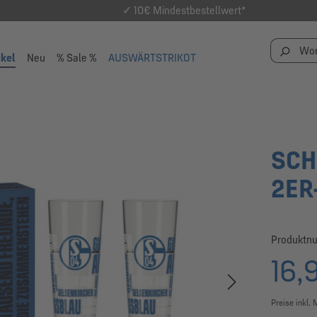
✓ 10€ Mindestbestellwert*
ikel
Neu
% Sale %
AUSWÄRTSTRIKOT
SCH
2ER
Produktn
16,
Preise inkl.