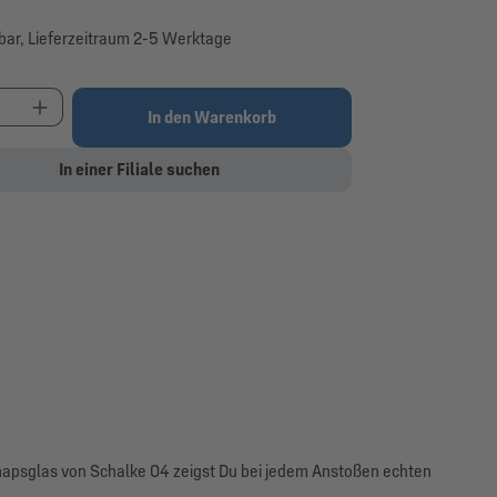
bar, Lieferzeitraum 2-5 Werktage
t Anzahl: Gib den gewünschten Wert ein oder be
In den Warenkorb
In einer Filiale suchen
hnapsglas von Schalke 04 zeigst Du bei jedem Anstoßen echten