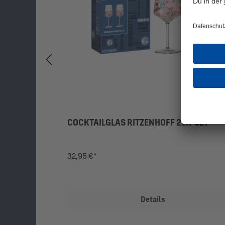
COCKTAILGLAS RITZENHOFF 2ER-SET
32,95 €*
Details