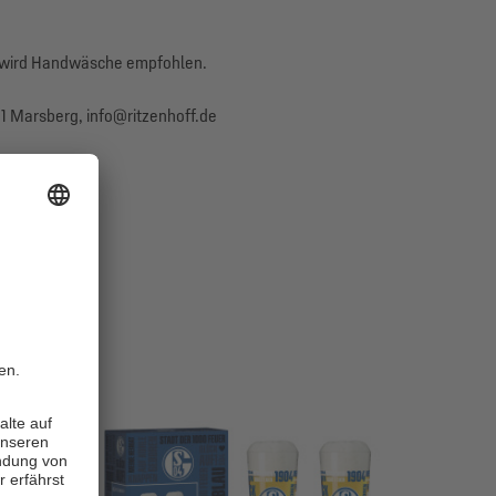
it wird Handwäsche empfohlen.
1 Marsberg, info@ritzenhoff.de
NEU