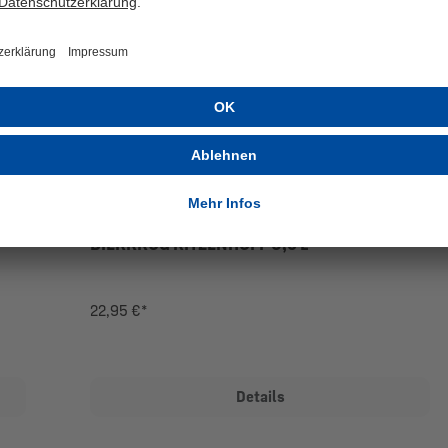
BIERKRUG RITZENHOFF 0,5 L
22,95 €*
Details