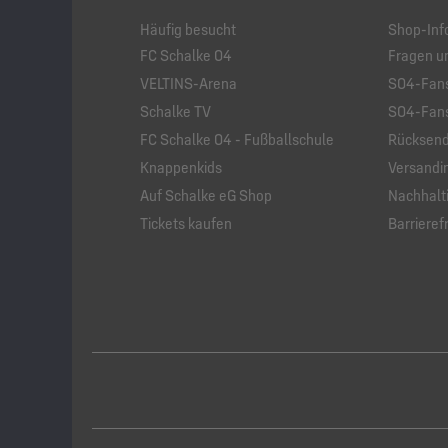
Häufig besucht
Shop-Inf
FC Schalke 04
Fragen u
VELTINS-Arena
S04-Fans
Schalke TV
S04-Fans
FC Schalke 04 - Fußballschule
Rücksend
Knappenkids
Versandi
Auf Schalke eG Shop
Nachhalti
Tickets kaufen
Barrierefr