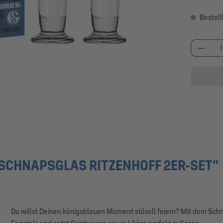
Bestell
Produk
SCHNAPSGLAS RITZENHOFF 2ER-SET"
Du willst Deinen königsblauen Moment stilvoll feiern? Mit dem Sc