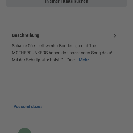
In einer Filiale suchen
Beschreibung
Schalke 04 spielt wieder Bundesliga und The
MOTHERFUNKERS haben den passenden Song dazu!
Mit der Schallplatte holst Du Dir e…
Mehr
Produktgalerie überspringen
Passend dazu: